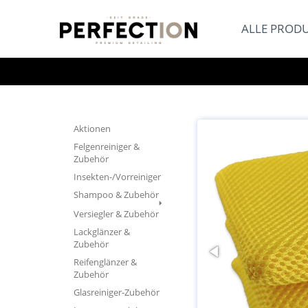
ALLE PROD
Aktionen
Felgenreiniger &
Zubehör
Insekten-/Vorreiniger
Shampoo & Zubehör
Versiegler & Zubehör
Lackglänzer &
Zubehör
Reifenglänzer &
Zubehör
Glasreiniger-Zubehör