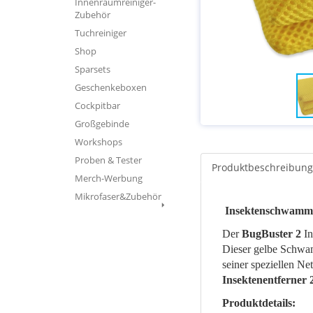
Innenraumreiniger-
Zubehör
Tuchreiniger
Shop
Sparsets
Geschenkeboxen
Cockpitbar
Großgebinde
Workshops
Proben & Tester
Produktbeschreibung
Merch-Werbung
Mikrofaser&Zubehör
Insektenschwamm
Der
BugBuster 2
In
Dieser gelbe Schwam
seiner speziellen Ne
Insektenentferner 
Produktdetails: