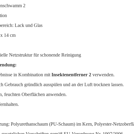
tenschwamm 2
tion
reich: Lack und Glas
 x 14 cm
zielle Netzstruktur für schonende Reinigung
wendung:
ebnisse in Kombination mit
Insektenentferner 2
verwenden.
Gebrauch gründlich ausspülen und an der Luft trocknen lassen.
n, feuchten Oberflächen anwenden.
ernhalten.
ung: Polyurethanschaum (PU-Schaum) im Kern, Polyester-Netzoberfl
n gesetzlichen Vorschriften gemäß EU-Verordnung Nr. 1907/2006