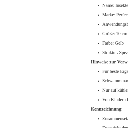
Name: Insek
Marke: Perfec
Anwendungsbe
Größe: 10 cm
Farbe: Gelb
Struktur: Spe
Hinweise zur Ver
Für beste Erg
Schwamm nach 
Nur auf kühle
Von Kindern f
Kennzeichnung:
Zusammensetz
Entspricht de