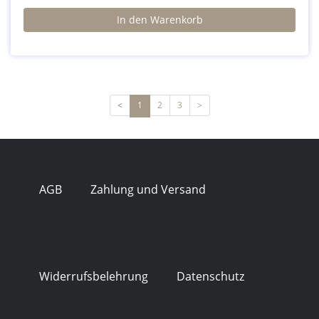
Reinigung von Armaturen, Türverkleidungen, Sitzen und
In den Warenkorb
anderen Innenraumoberflächen. Dank der strukturierten
Oberfläche des Pads können selbst hartnäckige
Verschmutzungen wie Fett, Schmutz und Staub mühelos
entfernt werden, ohne das Material zu beschädigen.
<
1
2
3
>
AGB
Zahlung und Versand
Widerrufsbelehrung
Datenschutz