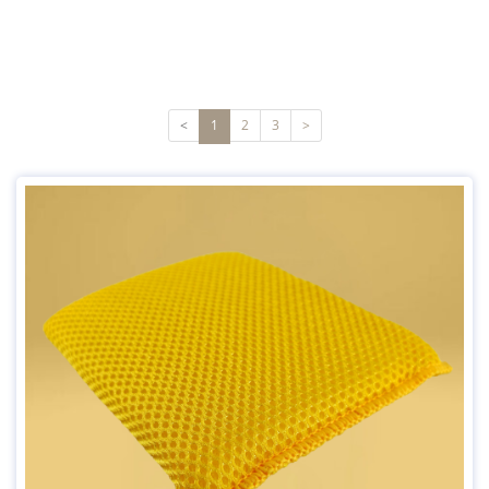
<
1
2
3
>