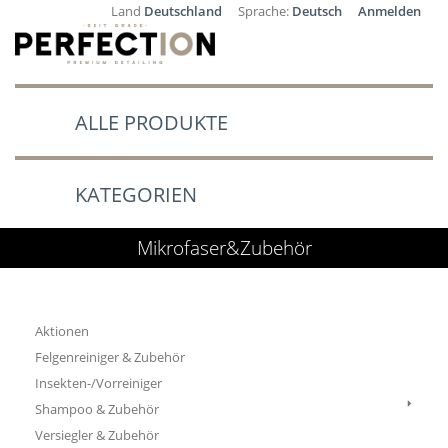
Land
Deutschland
Sprache:
Deutsch
Anmelden
ALLE PRODUKTE
KATEGORIEN
Mikrofaser&Zubehör
Aktionen
Felgenreiniger & Zubehör
Insekten-/Vorreiniger
Shampoo & Zubehör
Versiegler & Zubehör