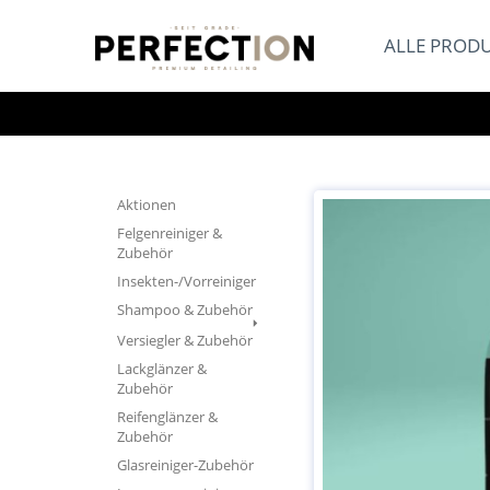
ALLE PROD
Aktionen
Felgenreiniger &
Zubehör
Insekten-/Vorreiniger
Shampoo & Zubehör
Versiegler & Zubehör
Lackglänzer &
Zubehör
Reifenglänzer &
Zubehör
Glasreiniger-Zubehör