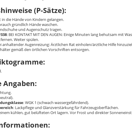
shinweise (P-Sätze):
ht in die Hände von Kindern gelangen.
brauch gründlich Hände waschen.
andschuhe und Augenschutz tragen.
P338
: BEI KONTAKT MIT DEN AUGEN: Einige Minuten lang behutsam mit Wass
fernen. Weiter spülen.
ei anhaltender Augenreizung: Ärztlichen Rat einholen/ärztliche Hilfe hinzuzi
ehälter gemäß den örtlichen Vorschriften entsorgen.
iktogramme:
d.
e Angaben:
chtung.
neutral).
dungsklasse
: WGK 1 (schwach wassergefährdend).
ereich
: Lackpflege und Glanzverstärkung für Fahrzeugoberflächen.
 einem kühlen, gut belüfteten Ort lagern. Vor Frost und direkter Sonneneins
informationen: