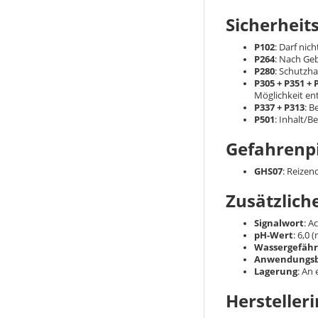
Sicherheit
P102
: Darf nic
P264
: Nach Ge
P280
: Schutzh
P305 + P351 + 
Möglichkeit ent
P337 + P313
: B
P501
: Inhalt/B
Gefahrenp
GHS07
: Reizen
Zusätzlich
Signalwort
: A
pH-Wert
: 6,0 (
Wassergefähr
Anwendungsb
Lagerung
: An
Hersteller