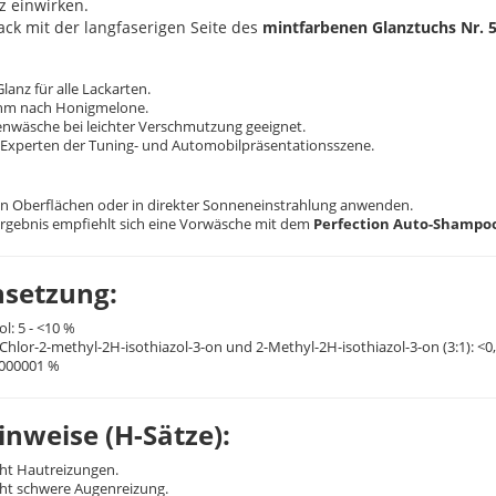
z einwirken.
ack mit der langfaserigen Seite des
mintfarbenen Glanztuchs Nr. 
anz für alle Lackarten.
hm nach Honigmelone.
enwäsche bei leichter Verschmutzung geeignet.
 Experten der Tuning- und Automobilpräsentationsszene.
en Oberflächen oder in direkter Sonneneinstrahlung anwenden.
Ergebnis empfiehlt sich eine Vorwäsche mit dem
Perfection Auto-Shampoo
setzung:
l: 5 - <10 %
Chlor-2-methyl-2H-isothiazol-3-on und 2-Methyl-2H-isothiazol-3-on (3:1): <0
0000001 %
nweise (H-Sätze):
cht Hautreizungen.
cht schwere Augenreizung.