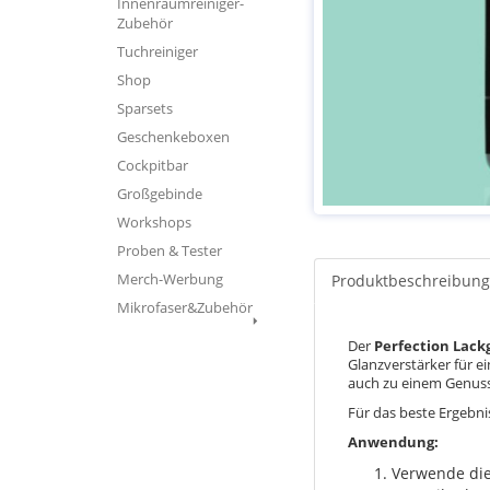
Innenraumreiniger-
Zubehör
Tuchreiniger
Shop
Sparsets
Geschenkeboxen
Cockpitbar
Großgebinde
Workshops
Proben & Tester
Merch-Werbung
Produktbeschreibung
Mikrofaser&Zubehör
Der
Perfection Lackg
Glanzverstärker für e
auch zu einem Genuss
Für das beste Ergebn
Anwendung:
Verwende die