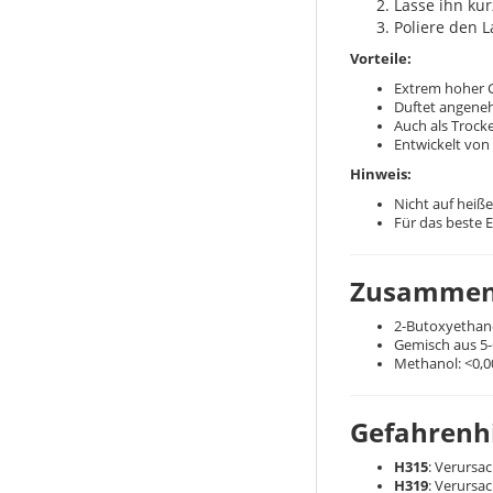
Lasse ihn kur
Poliere den L
Vorteile:
Extrem hoher Gl
Duftet angene
Auch als Trock
Entwickelt von
Hinweis:
Nicht auf heiß
Für das beste 
Zusammen
2-Butoxyethano
Gemisch aus 5-
Methanol: <0,
Gefahrenhi
H315
: Verursa
H319
: Verursa