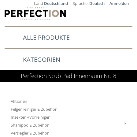
Land
Deutschland
Sprache:
Deutsch
Anmelden
ALLE PRODUKTE
KATEGORIEN
Perfection Scub Pad Innenraum Nr. 8
Aktionen
Felgenreiniger & Zubehör
Insekten-/Vorreiniger
Shampoo & Zubehör
Versiegler & Zubehör